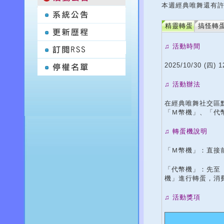
本週經典唯舞還有許
精靈轉蛋
搞怪轉
♫ 活動時間
2025/10/30 (四) 1
♫ 活動辦法
在經典唯舞社交區
「Ｍ幣機」、「代
♫ 轉蛋機說明
「Ｍ幣機」：直接
「代幣機」：先至「
機」進行轉蛋，消
♫ 活動獎項