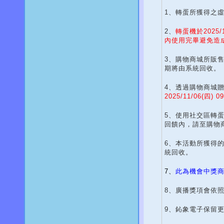
1、轉蛋所獲得之
2、
轉蛋機於2025
內使用完畢避免造
3、購物商城所販
期將由系統回收。
4、透過購物商城
2025/11/06(
四) 
5、使用社交區轉
回饋內，請至購物
6、本活動所獲得
統回收。
7、
此為機會中獎
8、廣播獎項會依
9、鈊象電子保留