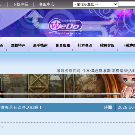
值
下載專區
客服中心
區
遊戲特色
新手指南
會員服務
社群專區
唯舞客服
下載專
‧10/30經典唯舞還有這些活
唯舞獨尊官網
經典唯舞還有這些活動喔！
時間
2025-10
好：