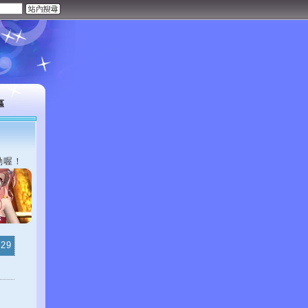
區
動喔！
-29