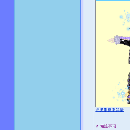
※獎勵機率詳情
♫ 備註事項