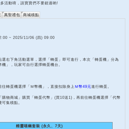
多活動唷，請寶寶們不要錯過喲!
蛋
萬聖禮包
商城積點
2:00 ~ 2025/11/06 (四) 09:00
點選右下角活動選單，選擇「轉蛋」即可進行，本次「轉蛋機」分為
幣機」，玩家可自行選擇轉蛋機台。
前往轉蛋機選擇「Ｍ幣機」，直接扣除身上
Ｍ幣49元
進行轉蛋。
購物商城」購買「轉蛋代幣」(買10送1)，再前往轉蛋機選擇「代幣
費可集積點。
精靈喵幽套裝 (永久、7天)