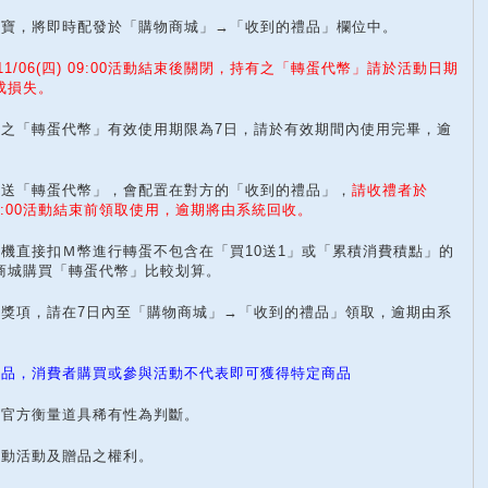
虛寶，將即時配發於「購物商城」→「收到的禮品」欄位中。
/11/06(四) 09:00活動結束後關閉，持有之「轉蛋代幣」請於活動日期
成損失。
售之「轉蛋代幣」有效使用期限為7日，請於有效期間內使用完畢，逾
贈送「轉蛋代幣」，會配置在對方的「收到的禮品」，
請收禮者於
09:00活動結束前領取使用，逾期將由系統回收。
蛋機直接扣Ｍ幣進行轉蛋不包含在「買10送1」或「累積消費積點」的
商城購買「轉蛋代幣」比較划算。
的獎項，請在7日內至「購物商城」→「收到的禮品」領取，逾期由系
商品，消費者購買或參與活動不代表即可獲得特定商品
照官方衡量道具稀有性為判斷。
更動活動及贈品之權利。