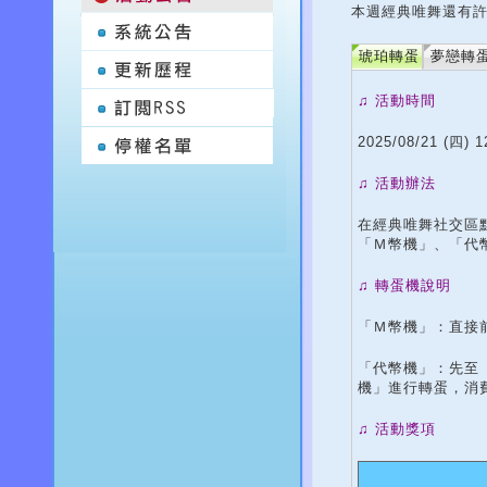
本週經典唯舞還有許
琥珀轉蛋
夢戀轉
♫ 活動時間
2025/08/21 (四) 1
♫ 活動辦法
在經典唯舞社交區
「Ｍ幣機」、「代
♫ 轉蛋機說明
「Ｍ幣機」：直接
「代幣機」：先至「
機」進行轉蛋，消
♫ 活動獎項