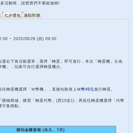
多活動唷，請寶寶們不要錯過喲!
蛋
七夕禮包
滿額即贈
2:00 ~ 2025/08/28 (四) 09:00
點選右下角活動選單，選擇「轉蛋」即可進行，本次「轉蛋機」分為
幣機」，玩家可自行選擇轉蛋機台。
前往轉蛋機選擇「Ｍ幣機」，直接扣除身上
Ｍ幣49元
進行轉蛋。
購物商城」購買「轉蛋代幣」(買10送1)，再前往轉蛋機選擇「代幣
費可集積點。
琥珀金蝶套裝 (永久、7天)