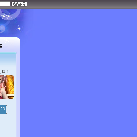
區
動喔！
-20