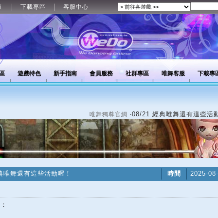
值
下載專區
客服中心
區
遊戲特色
新手指南
會員服務
社群專區
唯舞客服
下載專
‧08/21 經典唯舞還有這些活
唯舞獨尊官網
 經典唯舞還有這些活動喔！
時間
2025-08
好：