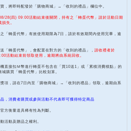
虛寶，將即時配發於「購物商城」→「收到的禮品」欄位中。
/08/28(四) 09:00活動結束後關閉，持有之「轉蛋代幣」請於活動日期
成損失。
售之「轉蛋代幣」有效使用期限為7日，請於有效期間內使用完畢，逾
贈送「轉蛋代幣」，會配置在對方的「收到的禮品」，
請收禮者於
 09:00活動結束前領取使用，逾期將由系統回收。
蛋機直接扣Ｍ幣進行轉蛋不包含在「買10送1」或「累積消費積點」的
商城購買「轉蛋代幣」比較划算。
的獎項，請在7日內至「購物商城」→「收到的禮品」領取，逾期由系
商品，消費者購買或參與活動不代表即可獲得特定商品
照官方衡量道具稀有性為判斷。
更動活動及贈品之權利。