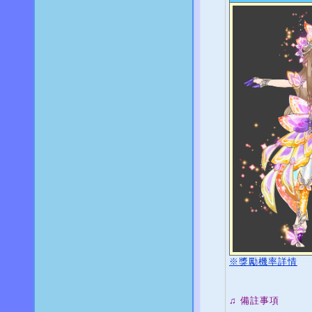
※獎勵機率詳情
♫ 備註事項