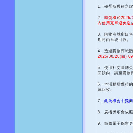
1、轉蛋所獲得之
2、
轉蛋機於2025
內使用完畢避免造
3、購物商城所販
期將由系統回收。
4、透過購物商城
2025/08/28
(四)
5、使用社交區轉
回饋內，請至購物
6、本活動所獲得
統回收。
7、
此為機會中獎
8、廣播獎項會依
9、鈊象電子保留