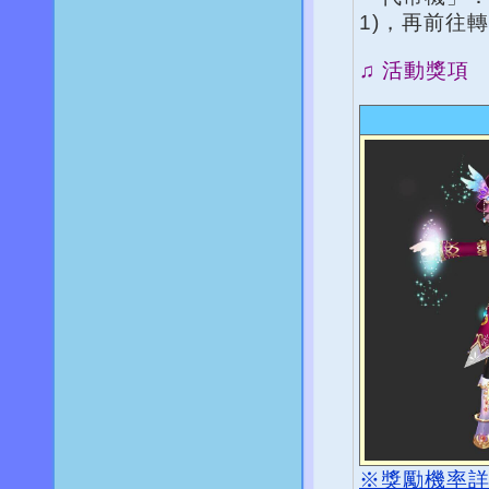
1)，再前往
♫ 活動獎項
※獎勵機率