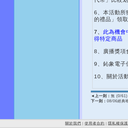
6、本活動所
的禮品」領
7、
此為機會
得特定商品
8、廣播獎項
9、鈊象電子
10、關於活
◄
上一則：
無 (0/61)
下一則：
08/06經
關於我們
|
使用者合約
|
隱私權保護