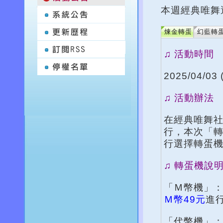
本週經典唯舞
煉金轉蛋
幻藍轉
♫ 活動時間
2025/04/03 
♫ 活動辦法
在經典唯舞
行，本次「
行選擇轉蛋
♫ 轉蛋機說
「Ｍ幣機」
Ｍ幣49元
進
「代幣機」：