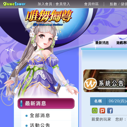
加入會員
會員登入
會員特區
點數 / 儲
|
最新消息
遊戲專
名稱
06/20(
親愛的玩家 您好