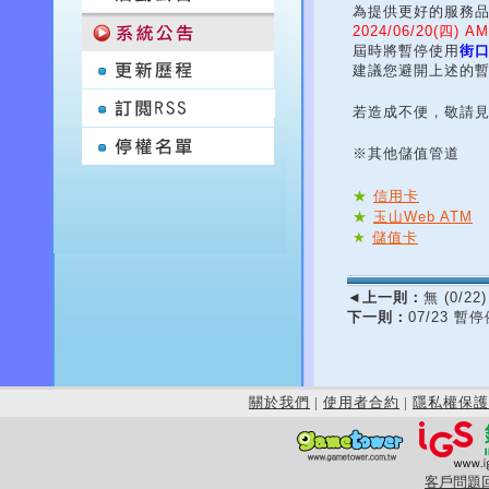
為提供更好的服務
2024/06/20(四) A
屆時將暫停使用
街
建議您避開上述的
若造成不便，敬請
※其他儲值管道
★
信用卡
★
玉山Web ATM
★
儲值卡
◄
上一則：
無 (0/22)
下一則：
07/23 
關於我們
|
使用者合約
|
隱私權保護
客戶問題