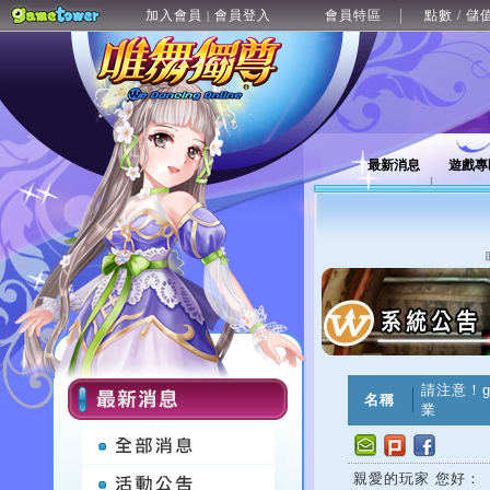
加入會員
會員登入
會員特區
點數 / 儲
|
最新消息
遊戲專
請注意！g
名稱
業
親愛的玩家 您好：