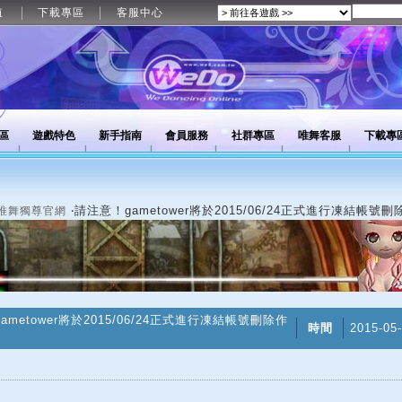
值
下載專區
客服中心
區
遊戲特色
新手指南
會員服務
社群專區
唯舞客服
下載專
‧請注意！gametower將於2015/06/24正式進行凍結帳號
唯舞獨尊官網
ametower將於2015/06/24正式進行凍結帳號刪除作
時間
2015-05