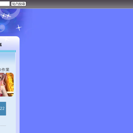
區
刪除作業
-22