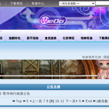
值
下載專區
客服中心
區
遊戲特色
新手指南
會員服務
社群專區
唯舞客服
下載專
‧消
唯舞獨尊官網
公告名稱
/01 暫停例行維護公告
Top
5
上一頁
7
8
[9]
10
11
下一頁
5
End
(總頁數: