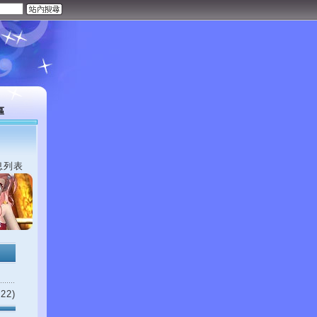
區
息列表
22)