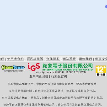
我們
|
使用者合約
|
隱私權保護
|
合作提案
|
網站導覽
|
聯絡我們
|
網頁安
客戶問題回報
|
行動版官網
※本遊戲為免費使用，遊戲內另提供購買虛擬遊戲幣、物品等付費服務。
※請注意遊戲時間，避免沉迷及不得為賭博、違反法令或類似之行為。
※本遊戲提供之機會中獎商品，消費者購買或參加活動不代表即可獲得特定商品。
※於平台上尊重包容多元性別及個體差異，避免使用有違社會善良風俗之言詞。