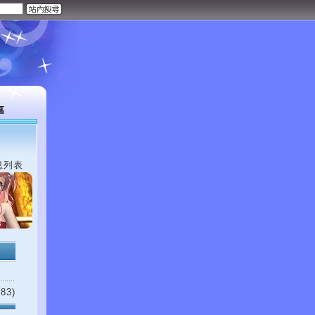
區
息列表
83)