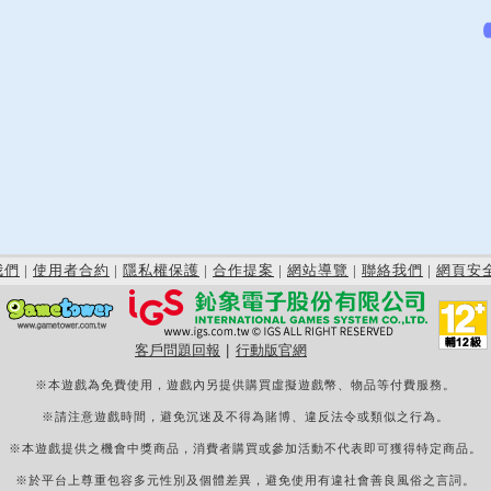
我們
|
使用者合約
|
隱私權保護
|
合作提案
|
網站導覽
|
聯絡我們
|
網頁安
客戶問題回報
|
行動版官網
※本遊戲為免費使用，遊戲內另提供購買虛擬遊戲幣、物品等付費服務。
※請注意遊戲時間，避免沉迷及不得為賭博、違反法令或類似之行為。
※本遊戲提供之機會中獎商品，消費者購買或參加活動不代表即可獲得特定商品。
※於平台上尊重包容多元性別及個體差異，避免使用有違社會善良風俗之言詞。