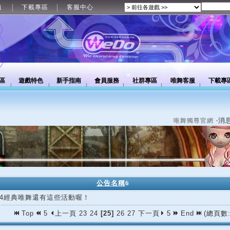
值
下載專區
客服中心
區
遊戲特色
新手指南
會員服務
社群專區
唯舞客服
下載專
‧消
唯舞獨尊官網
公告名稱
6
/04經典唯舞還有這些活動喔！
Top
5
上一頁
23
24
[25]
26
27
下一頁
5
End
(總頁數: