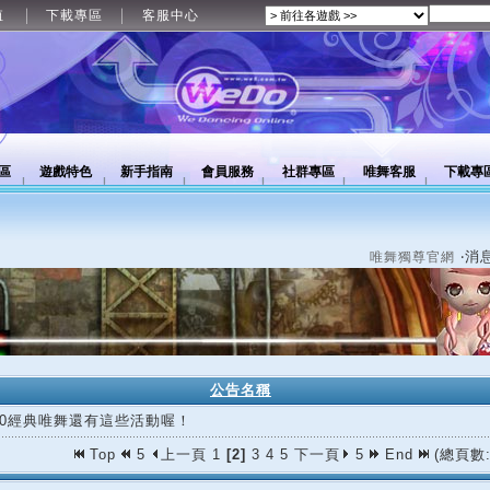
值
下載專區
客服中心
區
遊戲特色
新手指南
會員服務
社群專區
唯舞客服
下載專
‧消
唯舞獨尊官網
公告名稱
/30經典唯舞還有這些活動喔！
Top
5
上一頁
1
[2]
3
4
5
下一頁
5
End
(總頁數: