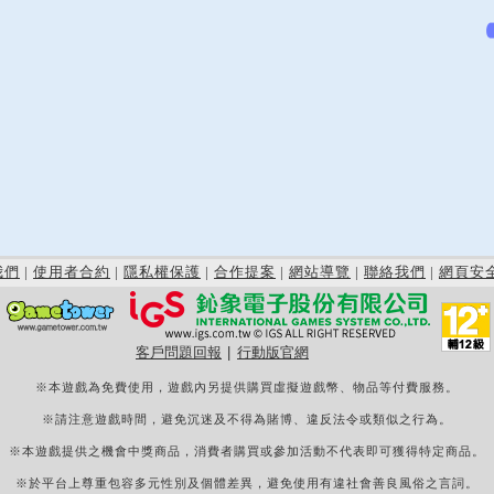
我們
|
使用者合約
|
隱私權保護
|
合作提案
|
網站導覽
|
聯絡我們
|
網頁安
客戶問題回報
|
行動版官網
※本遊戲為免費使用，遊戲內另提供購買虛擬遊戲幣、物品等付費服務。
※請注意遊戲時間，避免沉迷及不得為賭博、違反法令或類似之行為。
※本遊戲提供之機會中獎商品，消費者購買或參加活動不代表即可獲得特定商品。
※於平台上尊重包容多元性別及個體差異，避免使用有違社會善良風俗之言詞。