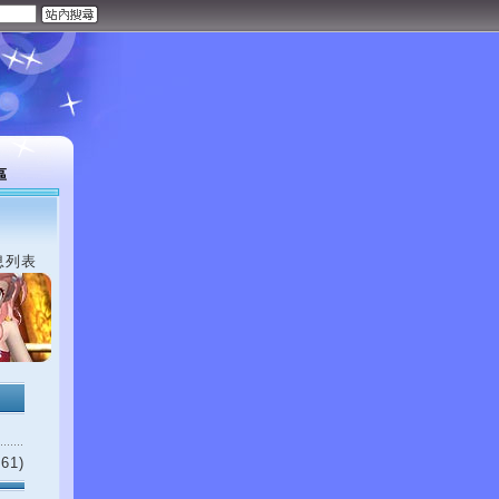
區
息列表
61)