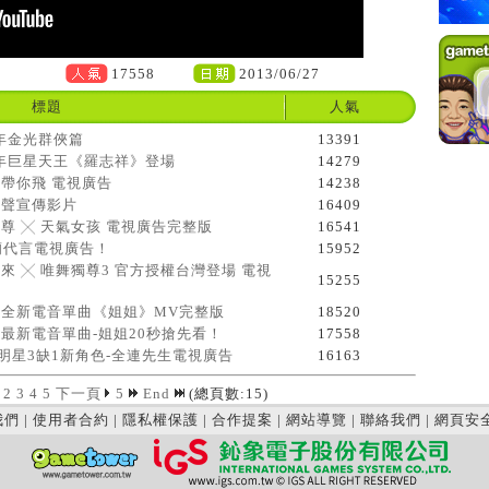
17558
2013/06/27
標題
人氣
15年金光群俠篇
13391
015年巨星天王《羅志祥》登場
14279
天帶你飛 電視廣告
14238
之聲宣傳影片
16409
獨尊 ╳ 天氣女孩 電視廣告完整版
16541
亞蘭代言電視廣告！
15952
未來 ╳ 唯舞獨尊3 官方授權台灣登場 電視
15255
金燕全新電音單曲《姐姐》MV完整版
18520
金燕最新電音單曲-姐姐20秒搶先看！
17558
013明星3缺1新角色-全連先生電視廣告
16163
2
3
4
5
下一頁
5
End
(總頁數:15)
我們
|
使用者合約
|
隱私權保護
|
合作提案
|
網站導覽
|
聯絡我們
|
網頁安