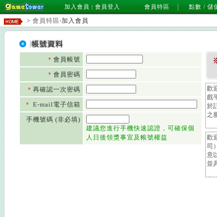
加入會員
會員登入
會員特區
點數 / 儲
|
>
會員特區
‧加入會員
＊
會員帳號
＊
會員密碼
＊
再確認一次密碼
＊
E-mail電子信箱
手機號碼 (非必填)
建議您進行手機快速認證，可確保個
人日後領獎事宜及帳號權益