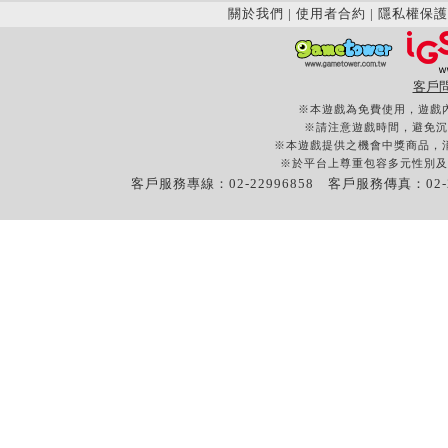
關於我們
|
使用者合約
|
隱私權保護
客戶
※本遊戲為免費使用，遊戲
※請注意遊戲時間，避免沉
※本遊戲提供之機會中獎商品，
※於平台上尊重包容多元性別及
客戶服務專線：02-22996858 客戶服務傳真：02