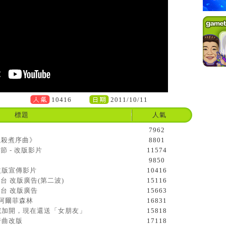
10416
2011/10/11
標題
人氣
7962
獵殺煮序曲》
8801
節 - 改版影片
11574
9850
沙改版宣傳影片
10416
舞台 改版廣告(第二波)
15116
舞台 改版廣告
15663
-阿爾菲森林
16831
學院加開，現在還送「女朋友」
15818
行曲改版
17118