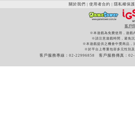
關於我們
|
使用者合約
|
隱私權保護
客戶
※本遊戲為免費使用，遊戲
※請注意遊戲時間，避免沉
※本遊戲提供之機會中獎商品，
※於平台上尊重包容多元性別及
客戶服務專線：02-22996858 客戶服務傳真：02