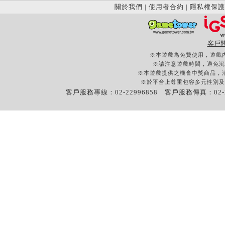
關於我們
|
使用者合約
|
隱私權保護
客戶
※本遊戲為免費使用，遊戲
※請注意遊戲時間，避免沉
※本遊戲提供之機會中獎商品，
※於平台上尊重包容多元性別及
客戶服務專線：02-22996858 客戶服務傳真：02