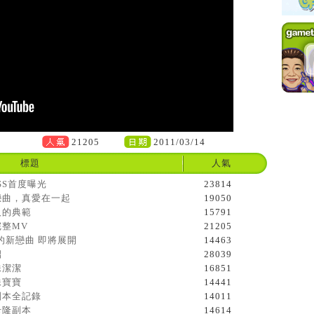
21205
2011/03/14
標題
人氣
OSS首度曝光
23814
譜戀曲，真愛在一起
19050
人的典範
15791
完整MV
21205
 你的新戀曲 即將展開
14463
紹
28039
妹潔潔
16851
妹寶寶
14441
副本全記錄
14011
卡隆副本
14614