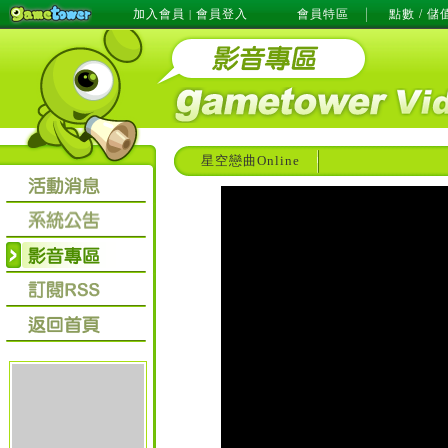
加入會員
會員登入
會員特區
點數 / 儲
|
星空戀曲Online