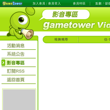
加入會員
會員登入
會員特區
點數 / 儲
|
唯舞獨尊
信-