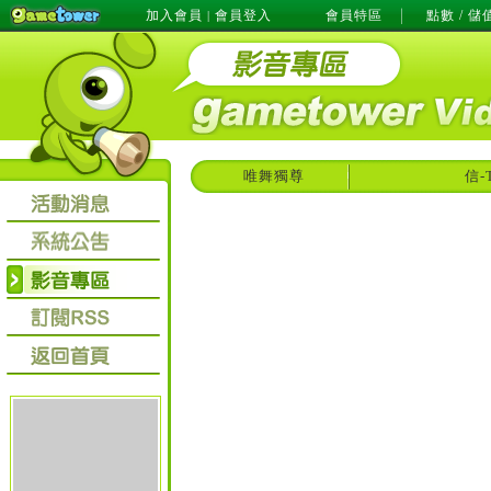
加入會員
會員登入
會員特區
點數 / 儲
|
唯舞獨尊
信-