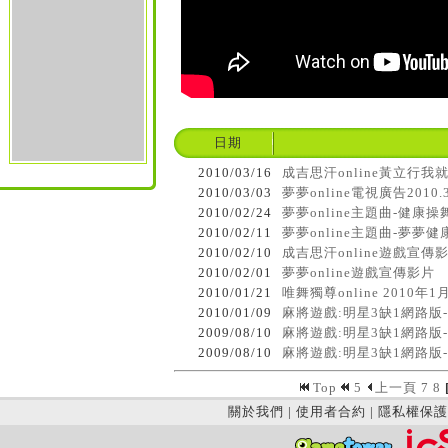
日期
2010/03/16
成吉思汗online黃立行我
2010/03/03
夢夢online電視廣告2010
2010/02/24
夢夢online主題曲-健康
2010/02/11
夢夢online主題曲-夢夢
2010/02/10
成吉思汗online遊戲宣傳
2010/02/01
夢夢online遊戲宣傳影片
2010/01/21
唯舞獨尊online 2010年
2010/01/09
麻將遊戲:明星3缺1網路版
2009/08/10
麻將遊戲:明星3缺1網路版
2009/08/10
麻將遊戲:明星3缺1網路版-
Top
5
上一頁
7
8
關於我們
|
使用者合約
|
隱私權保護