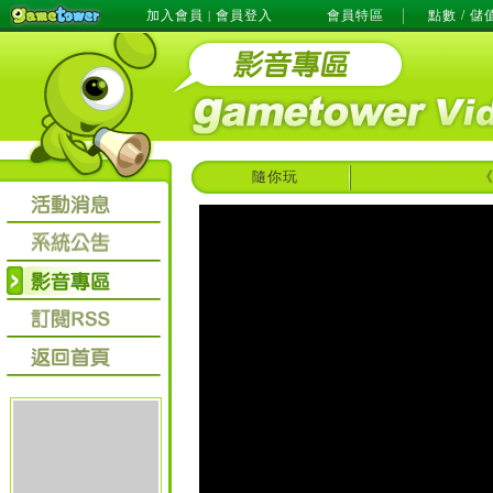
加入會員
會員登入
會員特區
點數 / 儲
|
隨你玩
《