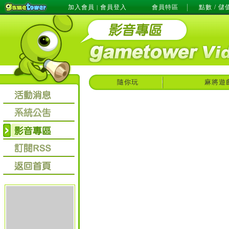
加入會員
會員登入
會員特區
點數 / 儲
|
隨你玩
麻將遊戲