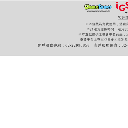
客戶
※本遊戲為免費使用，遊戲
※請注意遊戲時間，避免沉
※本遊戲提供之機會中獎商品，
※於平台上尊重包容多元性別及
客戶服務專線：02-22996858 客戶服務傳真：02