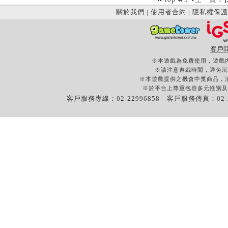
關於我們
|
使用者合約
|
隱私權保護
客戶
※本遊戲為免費使用，遊戲
※請注意遊戲時間，避免沉
※本遊戲提供之機會中獎商品，
※於平台上尊重包容多元性別及
客戶服務專線：02-22996858 客戶服務傳真：02