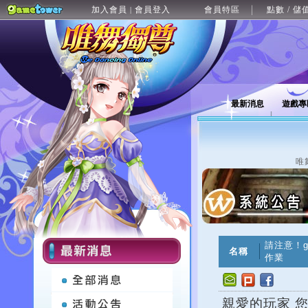
加入會員
會員登入
會員特區
點數 / 儲
|
最新消息
遊戲專
唯
請注意！g
名稱
作業
親愛的玩家 