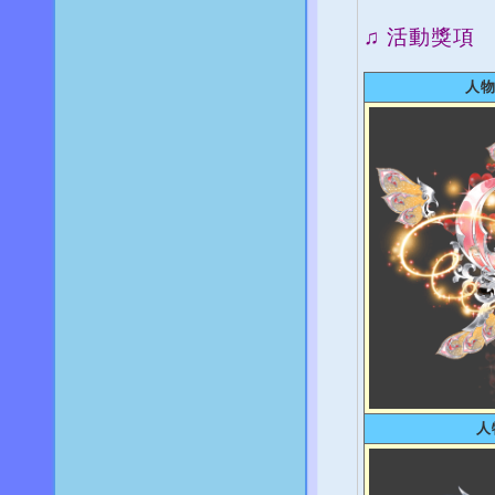
♫ 活動獎項
人
人