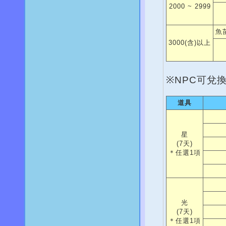
2000 ~ 2999
魚
3000(含)以上
※NPC可兌
道具
星
(7天)
＊任選1項
光
(7天)
＊任選1項