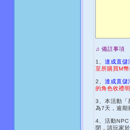
♫ 備註事項
1、
達成直儲
至所購買M幣
2、
達成直儲
的角色收禮
3、本活動「
為7天，逾期
4、活動NPC
閉，請玩家