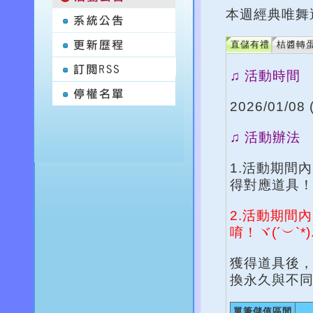
本週經典唯舞
直儲有禮
桔醬轉
♫ 活動時間
2026/01/08 
♫ 活動辦法
1.活動期間
得對應道具！
2.活動期間
唷！ヾ(´︶`*
獲得道具後，
換永久與不
單筆儲值區間