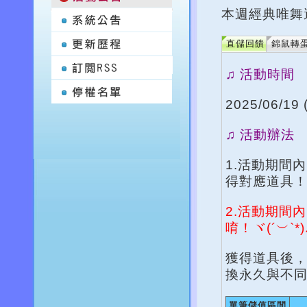
本週經典唯舞
直儲回饋
錦鼠轉
♫ 活動時間
2025/06/19 
♫ 活動辦法
1.活動期間
得對應道具！
2.活動期間
唷！ヾ(´︶`*
獲得道具後，
換永久與不
單筆儲值區間