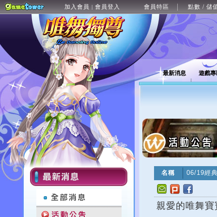
加入會員
會員登入
會員特區
點數 / 儲
|
最新消息
遊戲專
名稱
06/19
親愛的唯舞寶