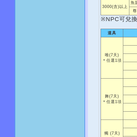
魚
3000(含)以上
尊
※NPC可兌
道具
唯(7天)
＊任選1項
舞(7天)
＊任選1項
獨 (7天)