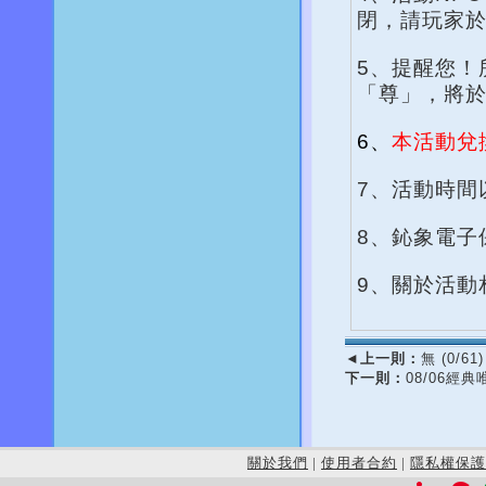
閉，請玩家
5、提醒您！
「尊」，將
6、
本活動兌
7、活動時間
8、鈊象電子
9、關於活動
◄
上一則：
無 (0/61)
下一則：
08/06經
關於我們
|
使用者合約
|
隱私權保護