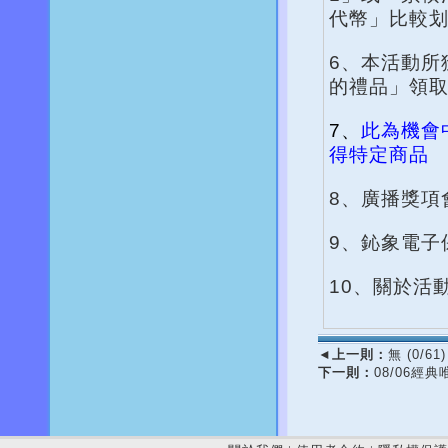
代幣」比較
6、本活動所
的禮品」領
7、
此為機會
得特定商品
8、廣播獎項
9、鈊象電子
10、關於活
◄
上一則：
無 (0/61)
下一則：
08/06經