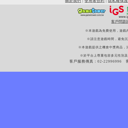
關於我們
|
使用者合約
|
隱私權保護
客戶問題
※本遊戲為免費使用，遊戲
※請注意遊戲時間，避免沉
※本遊戲提供之機會中獎商品，
※於平台上尊重包容多元性別及
客戶服務傳真：02-22996996