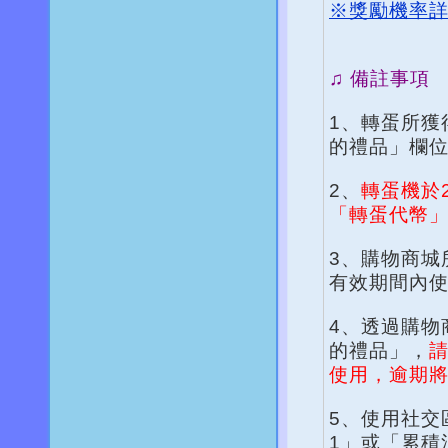
※獎勵機率
♫ 備註事項
1、轉蛋所獲
的禮品」欄
2、
轉蛋機於2
「轉蛋代幣
3、購物商城
有效期間內
4、透過購物
的禮品」，
請
使用，逾期
5、使用社交
1」或「累積