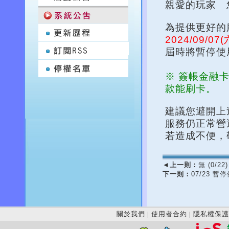
親愛的玩家 
為提供更好的
2024/09/07
屆時將暫停使
※ 簽帳金融卡
款能刷卡。
建議您避開上
服務仍正常營
若造成不便，
◄
上一則：
無 (0/22)
下一則：
07/23 
關於我們
|
使用者合約
|
隱私權保護