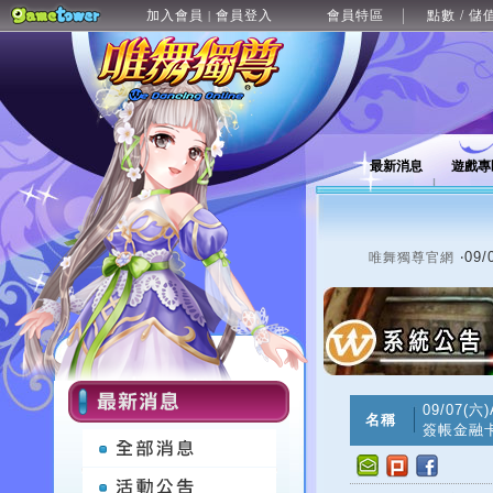
加入會員
會員登入
會員特區
點數 / 儲
|
最新消息
遊戲專
‧09
唯舞獨尊官網
09/07(
名稱
簽帳金融卡(