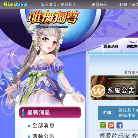
加入會員
會員登入
會員特區
點數 / 儲
|
最新消息
遊戲專
唯舞獨
請注意！g
名稱
刪除作業
親愛的玩家 