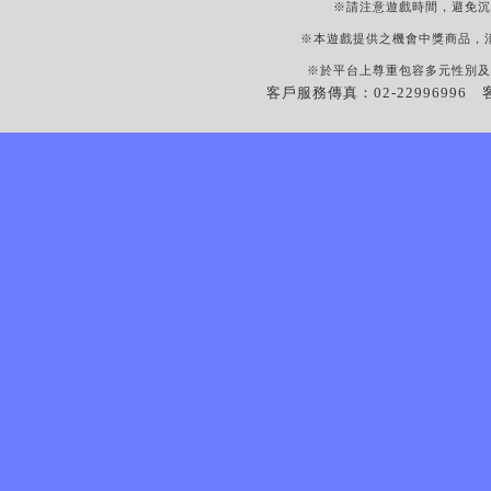
※請注意遊戲時間，避免沉
※本遊戲提供之機會中獎商品，
※於平台上尊重包容多元性別及
客戶服務傳真：02-22996996