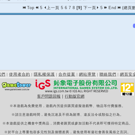
Top
5
上一頁
5
6
7
8
[9]
下一頁
5
End
(總頁數
我們
|
使用者合約
|
隱私權保護
|
合作提案
|
網站導覽
|
聯絡我們
|
網頁安
客戶問題回報
|
行動版官網
※本遊戲為免費使用，遊戲內另提供購買虛擬遊戲幣、物品等付費服務。
※請注意遊戲時間，避免沉迷及不得為賭博、違反法令或類似之行為。
※本遊戲提供之機會中獎商品，消費者購買或參加活動不代表即可獲得特定商品。
※於平台上尊重包容多元性別及個體差異，避免使用有違社會善良風俗之言詞。