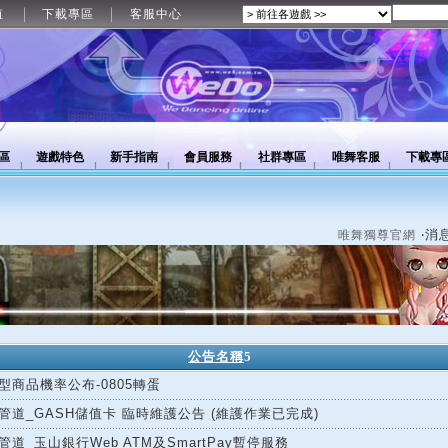
值
下載專區
客服中心
區
遊戲特色
新手指南
會員服務
社群專區
唯舞客服
下載專
‧消
唯舞獨尊官網
公告名稱
5
型商品機率公布-0805轉蛋
管道_GASH儲值卡 臨時維護公告 (維護作業已完成)
管道_玉山銀行Web ATM及SmartPay暫停服務