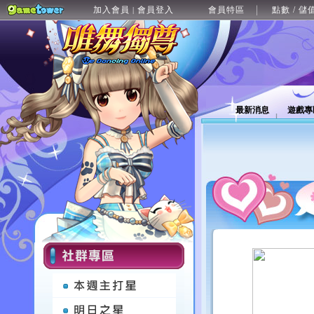
加入會員
會員登入
會員特區
點數 / 儲
|
最新消息
遊戲專