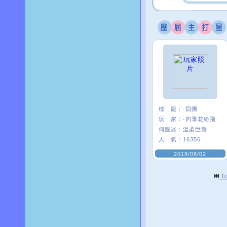
標 題：
·囧團
玩 家：
·四季花紛飛
伺服器：
溫柔巨蟹
人 氣：
16356
2018/08/02
T