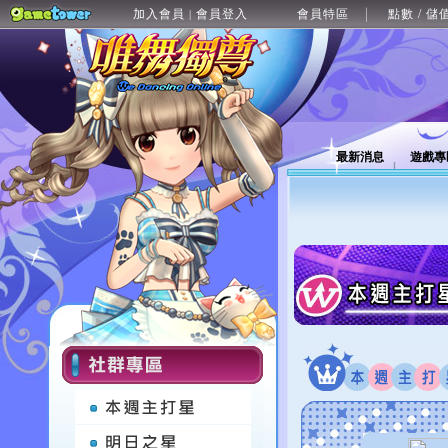
加入會員
會員登入
會員特區
點數 / 儲
|
最新消息
遊戲專