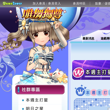
加入會員
會員登入
會員特區
點數 / 儲
|
最新消息
遊戲專