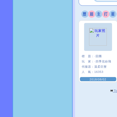
標 題：
·囧團
玩 家：
·四季花紛飛
伺服器：
溫柔巨蟹
人 氣：
16353
2018/08/02
T