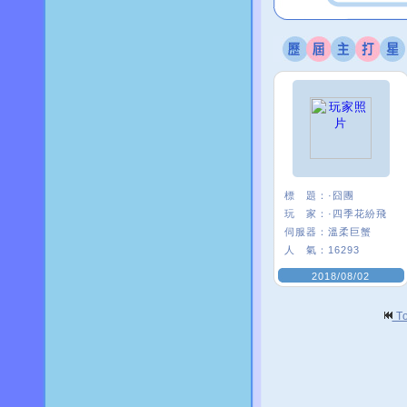
標 題：
·囧團
玩 家：
·四季花紛飛
伺服器：
溫柔巨蟹
人 氣：
16293
2018/08/02
T