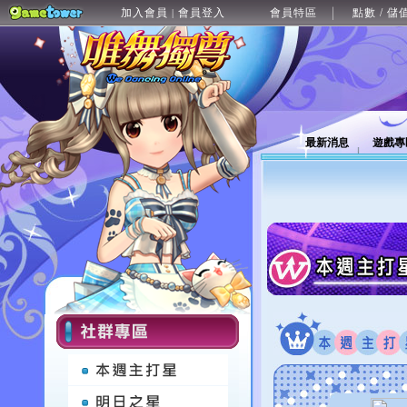
加入會員
會員登入
會員特區
點數 / 儲
|
最新消息
遊戲專