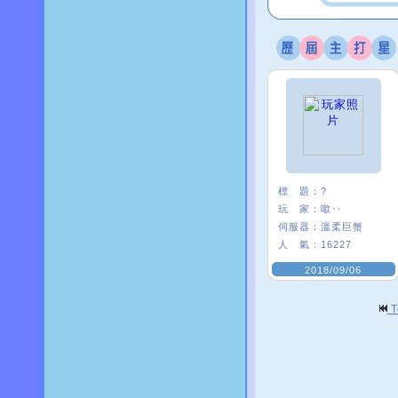
標 題：
?
玩 家：
噷‥
伺服器：
溫柔巨蟹
人 氣：
16227
2018/09/06
T