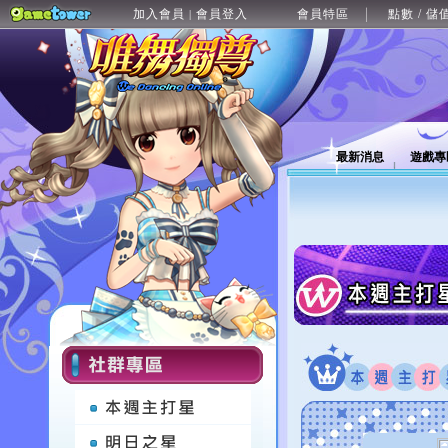
加入會員
會員登入
會員特區
點數 / 儲
|
最新消息
遊戲專