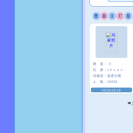
標 題：
·3·
玩 家：
×Ｘｕａｎ‧
伺服器：
溫柔巨蟹
人 氣：
16656
2018/10/18