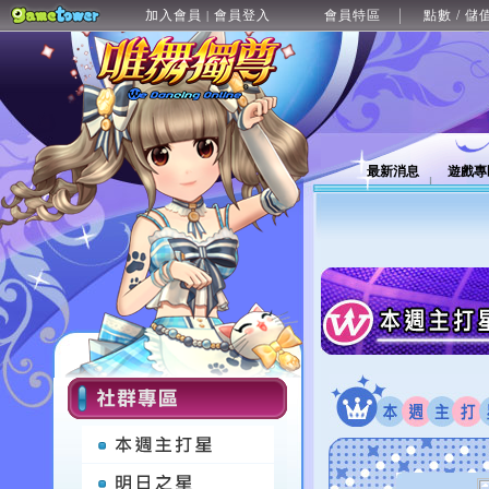
加入會員
會員登入
會員特區
點數 / 儲
|
最新消息
遊戲專