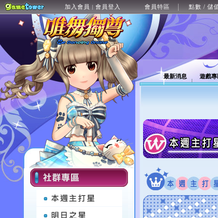
加入會員
會員登入
會員特區
點數 / 儲
|
最新消息
遊戲專