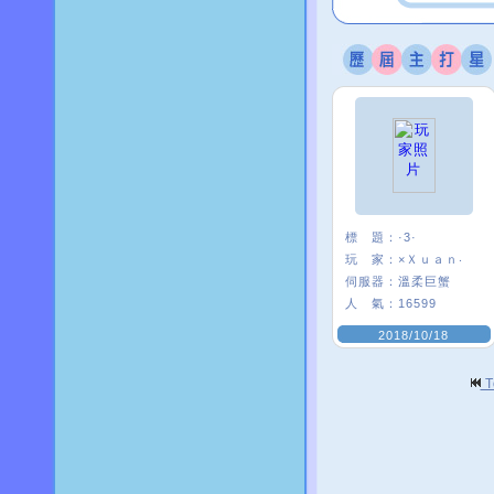
標 題：
·3·
玩 家：
×Ｘｕａｎ‧
伺服器：
溫柔巨蟹
人 氣：
16599
2018/10/18
T