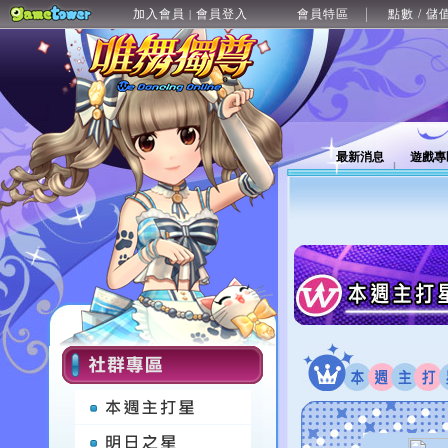
加入會員
會員登入
會員特區
點數 / 儲
|
最新消息
遊戲專