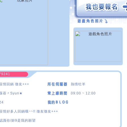
79241
疫情回鍋 徵友+++
熱情牡羊
葆蓓〃Syun★
09:00 ~ 12:00
24
疫情好多人回鍋哦~~!! 徵友徵友+++
認識你/妳9是我的願望