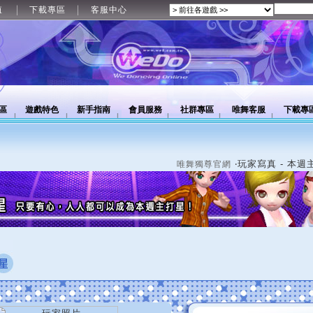
值
下載專區
客服中心
區
遊戲特色
新手指南
會員服務
社群專區
唯舞客服
下載專
‧玩家寫真 - 本週
唯舞獨尊官網