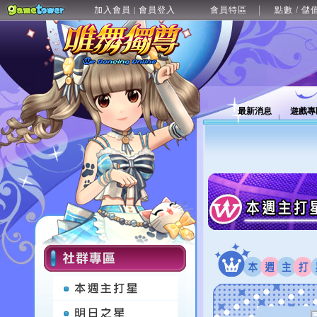
加入會員
會員登入
會員特區
點數 / 儲
|
最新消息
遊戲專