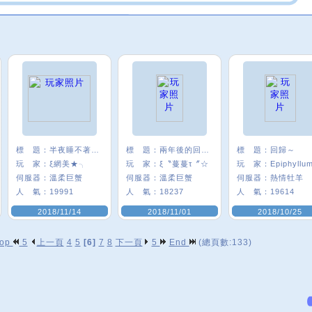
標 題：
半夜睡不著發一個
標 題：
兩年後的回鍋ww
標 題：
回歸～
玩 家：
ξ網美★╮
玩 家：
ξ〝蔓蔓τ〞☆
玩 家：
Epiphyllu
伺服器：
溫柔巨蟹
伺服器：
溫柔巨蟹
伺服器：
熱情牡羊
人 氣：
19991
人 氣：
18237
人 氣：
19614
2018/11/14
2018/11/01
2018/10/25
op
5
上一頁
4
5
[6]
7
8
下一頁
5
End
(總頁數:133)