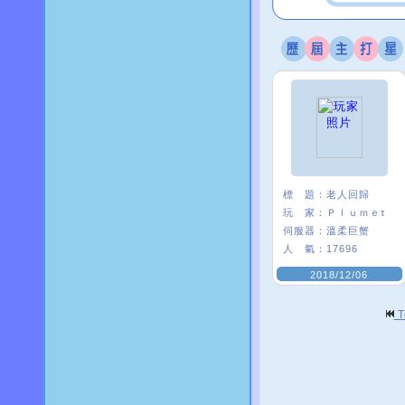
標 題：
老人回歸
玩 家：
Ｐｌｕｍｅτ
伺服器：
溫柔巨蟹
人 氣：
17696
2018/12/06
T