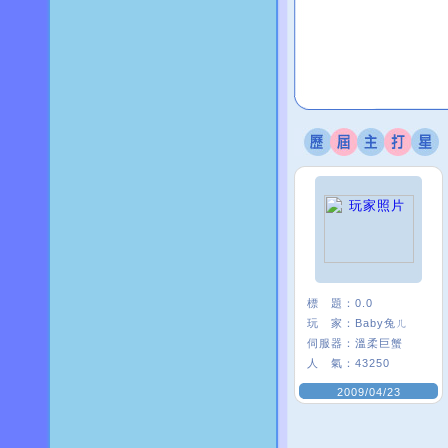
標 題：
0.0
玩 家：
Baby兔ㄦ
伺服器：
溫柔巨蟹
人 氣：
43250
2009/04/23