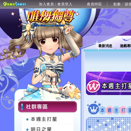
加入會員
會員登入
會員特區
點數 / 儲
|
最新消息
遊戲專