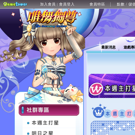
加入會員
會員登入
會員特區
點數 / 儲
|
最新消息
遊戲專