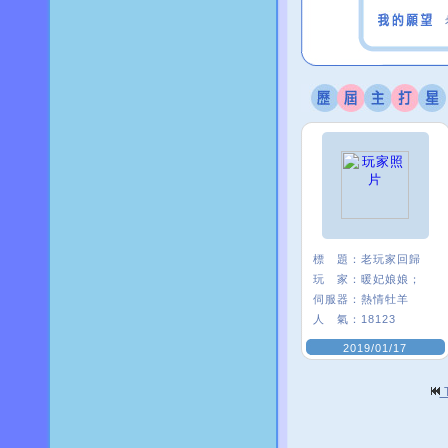
標 題：
老玩家回歸
玩 家：
暖妃娘娘；
伺服器：
熱情牡羊
人 氣：
18123
2019/01/17