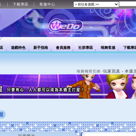
值
下載專區
客服中心
區
遊戲特色
新手指南
會員服務
社群專區
唯舞客服
下載專
‧玩家寫真 - 本週
唯舞獨尊官網