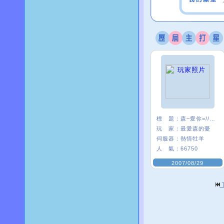
標 題：
森~愛你=////=
玩 家：
最愛森的憂
伺服器：
熱情牡羊
人 氣：
66750
2007/08/29