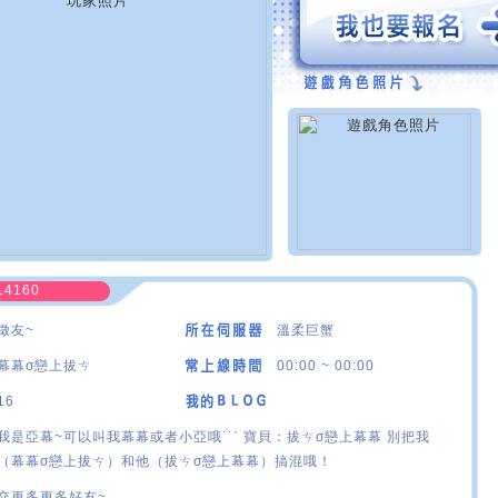
14160
徵友~
溫柔巨蟹
幕幕σ戀上拔ㄘ
00:00 ~ 00:00
16
我是亞幕~可以叫我幕幕或者小亞哦˙˙ˊ 寶貝：拔ㄘσ戀上幕幕 別把我
（幕幕σ戀上拔ㄘ）和他（拔ㄘσ戀上幕幕）搞混哦！
交更多更多好友~