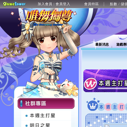
加入會員
會員登入
會員特區
點數 / 儲
|
最新消息
遊戲專