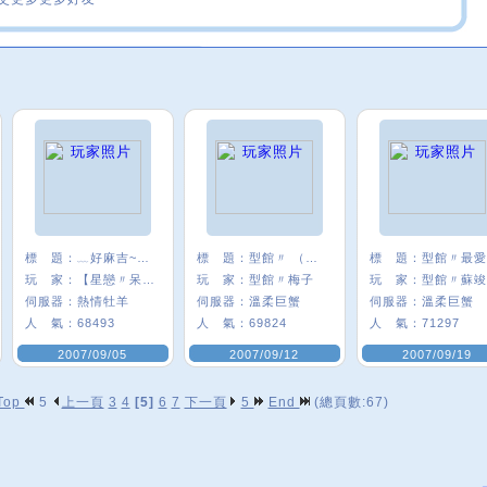
標 題：
﹏好麻吉~~我×
標 題：
型館〃 （招收）
標 題：
玩 家：
【星戀〃呆』娃
玩 家：
型館〃梅子
玩 家：
型館〃蘇竣
伺服器：
熱情牡羊
伺服器：
溫柔巨蟹
伺服器：
溫柔巨蟹
人 氣：
68493
人 氣：
69824
人 氣：
71297
2007/09/05
2007/09/12
2007/09/19
Top
5
上一頁
3
4
[5]
6
7
下一頁
5
End
(總頁數:67)