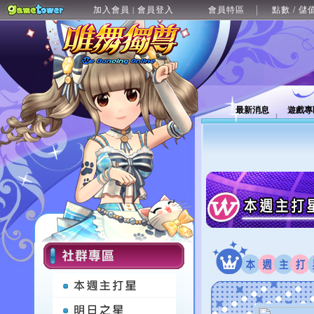
加入會員
會員登入
會員特區
點數 / 儲
|
最新消息
遊戲專