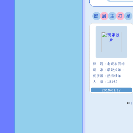
標 題：
老玩家回歸
玩 家：
暖妃娘娘；
伺服器：
熱情牡羊
人 氣：
18162
2019/01/17
T