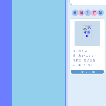
標 題：
·3·
玩 家：
×Ｘｕａｎ‧
伺服器：
溫柔巨蟹
人 氣：
16740
2018/10/18