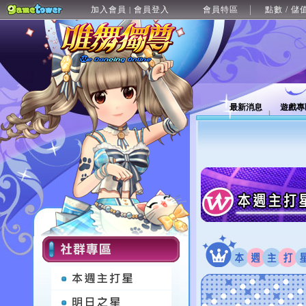
加入會員
會員登入
會員特區
點數 / 儲
|
最新消息
遊戲專