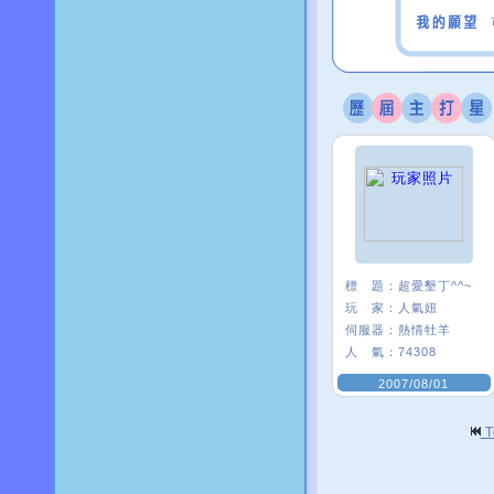
標 題：
超愛墾丁^^~
玩 家：
人氣妞
伺服器：
熱情牡羊
人 氣：
74308
2007/08/01
T