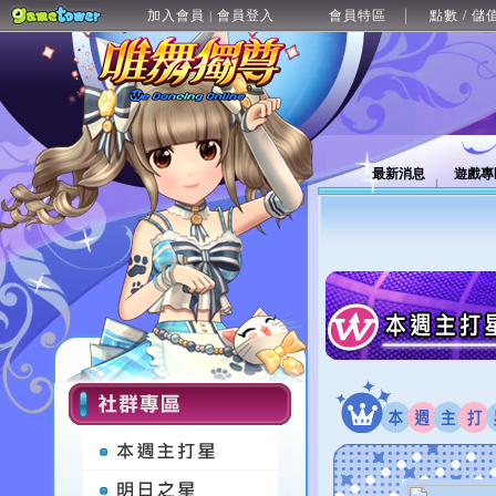
加入會員
會員登入
會員特區
點數 / 儲
|
最新消息
遊戲專