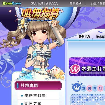
加入會員
會員登入
會員特區
點數 / 儲
|
最新消息
遊戲專