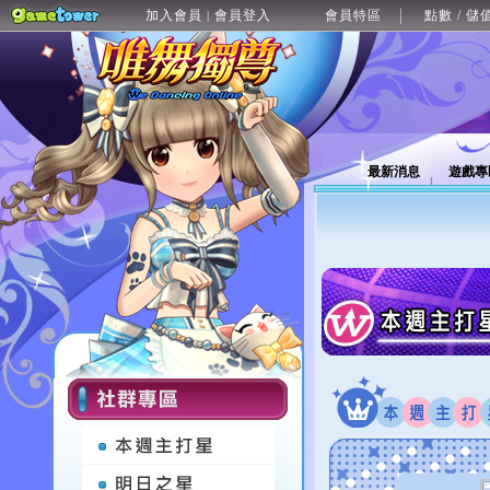
加入會員
會員登入
會員特區
點數 / 儲
|
最新消息
遊戲專