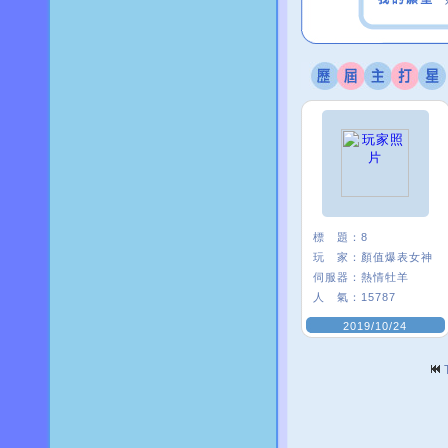
標 題：
8
玩 家：
顏值爆表女神
伺服器：
熱情牡羊
人 氣：
15787
2019/10/24