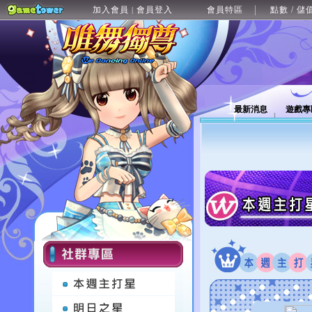
加入會員
會員登入
會員特區
點數 / 儲
|
最新消息
遊戲專