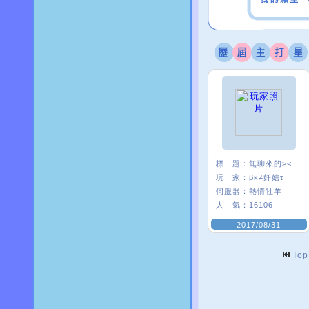
標 題：
無聊來的><
玩 家：
βκ≠奷娮τ
伺服器：
熱情牡羊
人 氣：
16106
2017/08/31
To