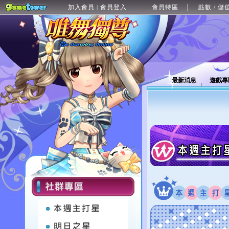
加入會員
會員登入
會員特區
點數 / 儲
|
最新消息
遊戲專