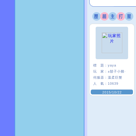
標 題：
yaya
玩 家：
±鬍子小雞·
伺服器：
溫柔巨蟹
人 氣：
10639
2015/10/22