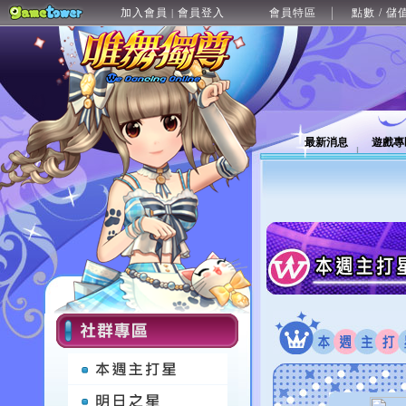
加入會員
會員登入
會員特區
點數 / 儲
|
最新消息
遊戲專