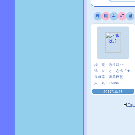
標 題：
流浪咩~~
玩 家：
〥﹑忘情〞★
伺服器：
溫柔巨蟹
人 氣：
15496
2017/10/26
To