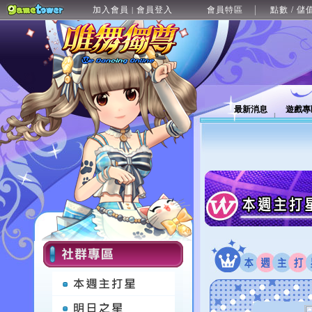
加入會員
會員登入
會員特區
點數 / 儲
|
最新消息
遊戲專