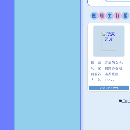
標 題：
奔放的女子.
玩 家：
桃樂絲春期ι﹑
伺服器：
溫柔巨蟹
人 氣：
13477
2017/11/23
To